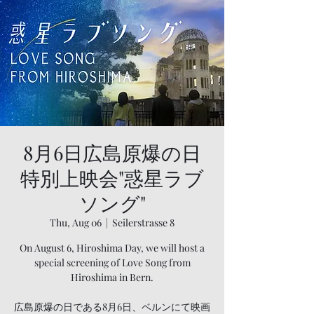
8月6日広島原爆の日
特別上映会"惑星ラブ
ソング"
Thu, Aug 06
  |  
Seilerstrasse 8
On August 6, Hiroshima Day, we will host a
special screening of Love Song from
Hiroshima in Bern.
広島原爆の日である8月6日、ベルンにて映画