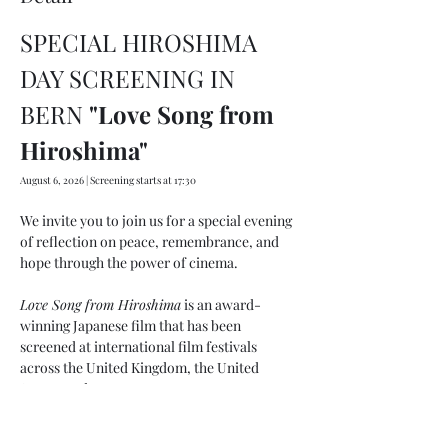
SPECIAL HIROSHIMA 
DAY SCREENING IN 
BERN
 "Love Song from 
Hiroshima"
August 6, 2026 | Screening starts at 17:30
We invite you to join us for a special evening 
of reflection on peace, remembrance, and 
hope through the power of cinema.
Love Song from Hiroshima
 is an award-
winning Japanese film that has been 
screened at international film festivals 
across the United Kingdom, the United 
States, and Japan.
Prior to the screening, actress and model 